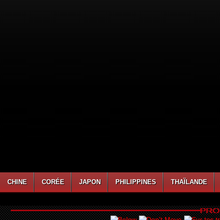
CHINE
CORÉE
JAPON
PHILIPPINES
THAÏLANDE