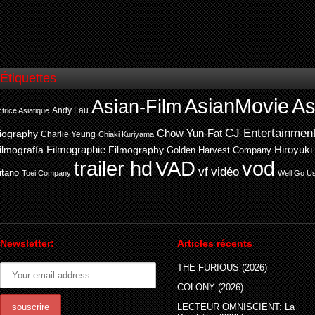
by
Asian-Network
Étiquettes
AsianMovie
As
Asian-Film
Andy Lau
trice Asiatique
CJ Entertainmen
Chow Yun-Fat
iography
Charlie Yeung
Chiaki Kuriyama
ilmografía
Filmographie
Filmography
Hiroyuki
Golden Harvest Company
trailer hd
VAD
vod
vf
vidéo
itano
Toei Company
Well Go U
Newsletter:
Articles récents
THE FURIOUS (2026)
COLONY (2026)
LECTEUR OMNISCIENT: La