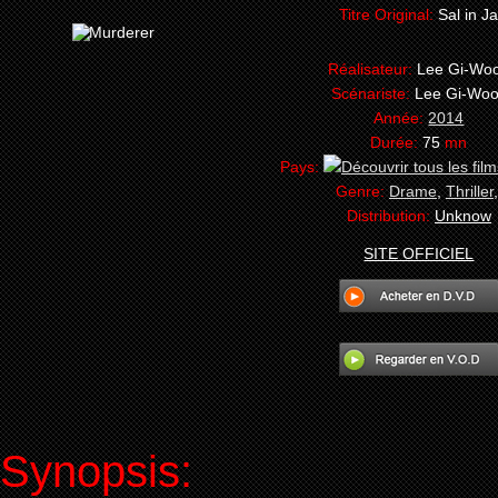
Titre Original:
Sal in J
Réalisateur:
Lee Gi-Wo
Scénariste:
Lee Gi-Wo
Année:
2014
Durée:
75
mn
Pays:
Genre:
Drame
,
Thriller
Distribution:
Unknow
SITE OFFICIEL
Synopsis: