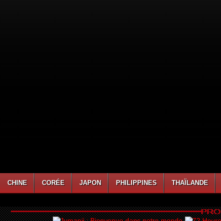
CHINE
CORÉE
JAPON
PHILIPPINES
THAÏLANDE