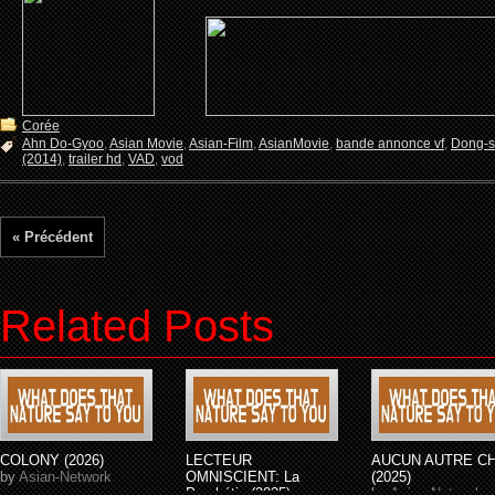
Corée
Ahn Do-Gyoo
,
Asian Movie
,
Asian-Film
,
AsianMovie
,
bande annonce vf
,
Dong-s
(2014)
,
trailer hd
,
VAD
,
vod
« Précédent
Related Posts
COLONY (2026)
LECTEUR
AUCUN AUTRE C
by
Asian-Network
OMNISCIENT: La
(2025)
Prophétie (2025)
by
Asian-Network