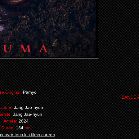
tre Original:
Pamyo
BANDE 
sateur:
Jang Jae-hyun
ariste:
Jang Jae-hyun
Année:
2024
Durée:
134
mn