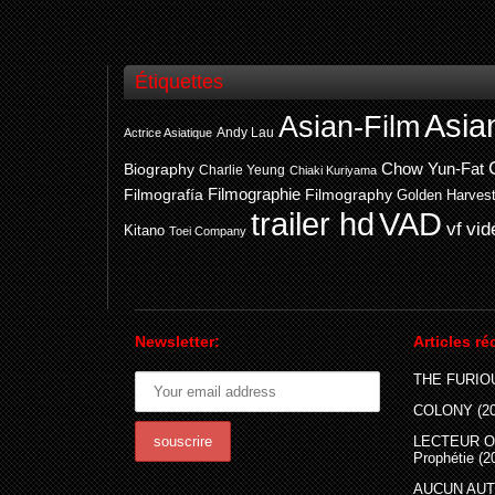
Étiquettes
Asia
Asian-Film
Andy Lau
Actrice Asiatique
Chow Yun-Fat
Biography
Charlie Yeung
Chiaki Kuriyama
Filmografía
Filmographie
Filmography
Golden Harves
trailer hd
VAD
vf
vid
Kitano
Toei Company
Newsletter:
Articles ré
THE FURIOU
COLONY (20
LECTEUR O
Prophétie (2
AUCUN AUTR