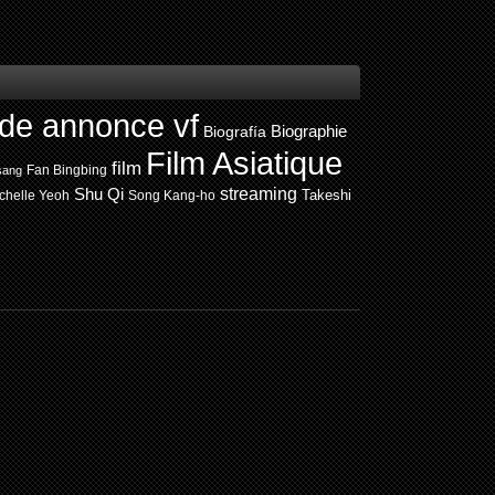
de annonce vf
Biografía
Biographie
Film Asiatique
film
Fan Bingbing
sang
Shu Qi
streaming
chelle Yeoh
Song Kang-ho
Takeshi