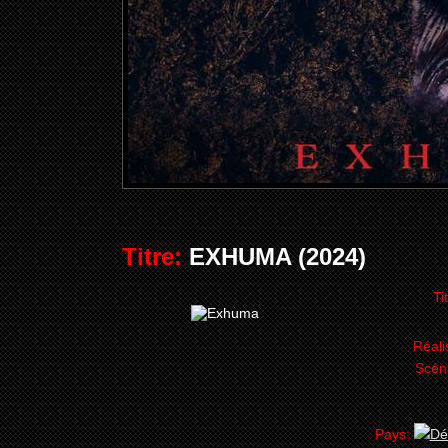
Titre:
EXHUMA (2024)
Ti
Réali
Scén
Pays: