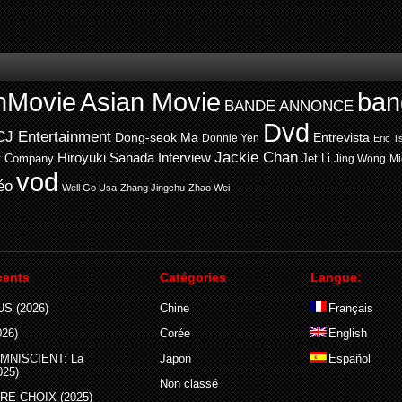
nMovie
Asian Movie
ban
BANDE ANNONCE
Dvd
CJ Entertainment
Entrevista
Dong-seok Ma
Donnie Yen
Eric T
Jackie Chan
Hiroyuki Sanada
Interview
t Company
Jet Li
Jing Wong
Mi
vod
éo
Well Go Usa
Zhang Jingchu
Zhao Wei
cents
Catégories
Langue:
S (2026)
Chine
Français
26)
Corée
English
MNISCIENT: La
Japon
Español
025)
Non classé
E CHOIX (2025)