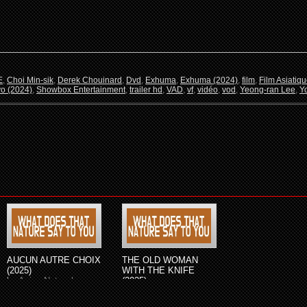
E
,
Choi Min-sik
,
Derek Chouinard
,
Dvd
,
Exhuma
,
Exhuma (2024)
,
film
,
Film Asiatiq
o (2024)
,
Showbox Entertainment
,
trailer hd
,
VAD
,
vf
,
vidéo
,
vod
,
Yeong-ran Lee
,
Y
AUCUN AUTRE CHOIX
THE OLD WOMAN
(2025)
WITH THE KNIFE
by
Asian-Network
(2025)
by
Asian-Network