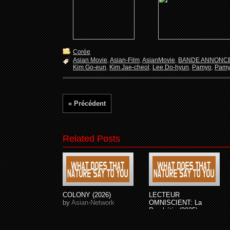
Corée
Asian Movie
,
Asian-Film
,
AsianMovie
,
BANDE ANNONC
Kim Go-eun
,
Kim Jae-cheol
,
Lee Do-hyun
,
Pamyo
,
Pamy
« Précédent
Related Posts
COLONY (2026)
LECTEUR
by
Asian-Network
OMNISCIENT: La
Prophétie (2025)
by
Asian-Network