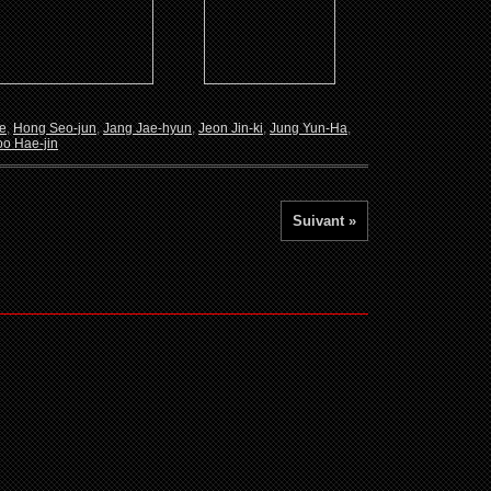
ue
,
Hong Seo-jun
,
Jang Jae-hyun
,
Jeon Jin-ki
,
Jung Yun-Ha
,
oo Hae-jin
Suivant »