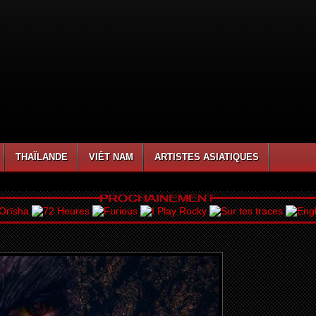
THAÏLANDE
VIÊT NAM
ARTISTES ASIATIQUES